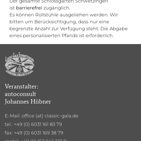
Der gesamte Schlossgarten Schwetzingen
ist
barrierefrei
zugänglich.
Es können Rollstühle ausgeliehen werden. Wir
bitten um Berücksichtigung, dass nur eine
begrenzte Anzahl zur Verfügung steht. Die Abgabe
eines personalisierten Pfands ist erforderlich.
Veranstalter:
autoconsult
Johannes Hübner
E-Mail: office (at) classic-gala.de
tel.: +49 (0)
6031 161 83 79
fax: +49 (0) 6031 169 38 79